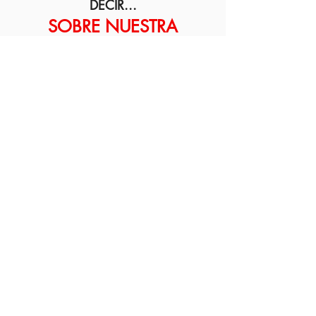
DECIR...
SOBRE NUESTRA
ESTRATEGIA PROBADA...
¿Aún no estás segur@ si
"Monetizar tu Propósito de Vida" es
para ti? ¡Escucha lo que otr@
s
tienen que decir sobre nuestra
estrategia que te a
yudarà a
seguir
tus pasiones y convertirte en tus
propio
jefe!