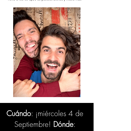
Cuándo
: ¡miércoles 4 de
Septiembre!
Dónde
: