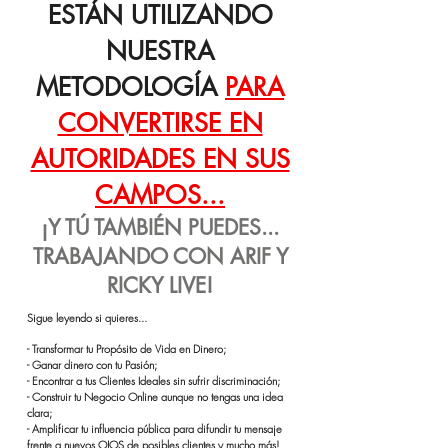
ESTÁN UTILIZANDO
NUESTRA
METODOLOGÍA
PARA
CONVERTIRSE EN
AUTORIDADES EN SUS
CAMPOS...
¡Y TÚ TAMBIÉN PUEDES...
TRABAJANDO CON ARIF Y
RICKY LIVE!
Sigue leyendo si quieres... ​
- Transformar tu Propósito de Vida en Dinero;
- Ganar dinero con tu Pasión;
- Encontrar a tus Clientes Ideales sin sufrir discriminación; ​
- Construir tu Negocio Online aunque no tengas una idea
clara;
- Amplificar tu influencia pública para difundir tu mensaje
frente a nuevos OJOS de posibles clientes y mucho más!