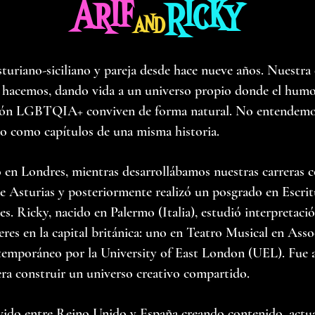
Arif
Ricky
and
turiano-siciliano y pareja desde hace nueve años. Nuestra 
hacemos, dando vida a un universo propio donde el humor 
ción LGBTQIA+ conviven de forma natural. No entendemo
no como capítulos de una misma historia.
 en Londres, mientras desarrollábamos nuestras carreras c
 Asturias y posteriormente realizó un posgrado en Escritu
s. Ricky, nacido en Palermo (Italia), estudió interpretació
res en la capital británica: uno en Teatro Musical en Asso
emporáneo por la University of East London (UEL). Fue 
ra construir un universo creativo compartido.
ido entre Reino Unido y España creando contenido, actu