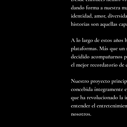
dando forma a nuestra mar
identidad, amor, diversid
historias son aquellas cap
A lo largo de estos años
plataformas. Más que un 
decidido acompañarnos po
el mejor recordatorio de 
Nuestro proyecto principa
concebida íntegramente e
que ha revolucionado la i
entender el entretenimien
nosotros.