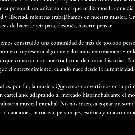
ca personal: un universo en el que utilizamos la comedia
ad y libertad, mientras trabajábamos en nuestra música. C
aces de hacerte reír para, después, hacerte pensar.
 hemos construido una comunidad de más de 300.000 perso
número, representa algo que valoramos enormemente: mil
rque conectan con nuestra forma de contar historias. Par
que el entretenimiento, cuando nace desde la autenticidad, 
l es, por fin, la música. Queremos convertirnos en la pri
n castellano, adaptando al mercado hispanohablante el mod
ndustria musical mundial. No nos interesa copiar un sonid
to: canciones, narrativa, personajes, estética y una comun