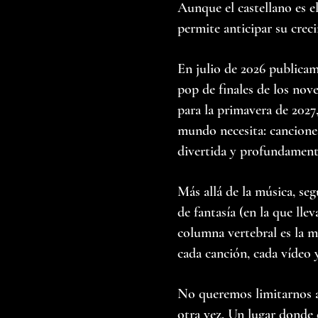
Aunque el castellano es el
permite anticipar su crec
En julio de 2026 publicam
pop de finales de los nov
para la primavera de 2027
mundo necesita: canciones
divertida y profundamen
Más allá de la música, s
de fantasía (en la que ll
columna vertebral es la mú
cada canción, cada vídeo 
No queremos limitarnos a
otra vez. Un lugar donde 