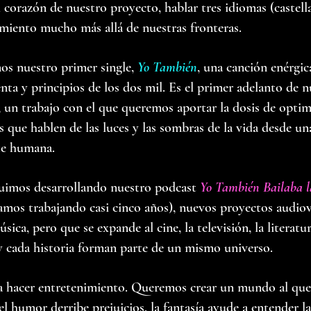
 corazón de nuestro proyecto, hablar tres idiomas (castella
imiento mucho más allá de nuestras fronteras.
os nuestro primer single,
Yo También
, una canción enérgic
enta y principios de los dos mil. Es el primer adelanto de 
, un trabajo con el que queremos aportar la dosis de opti
 que hablen de las luces y las sombras de la vida desde u
te humana.
eguimos desarrollando nuestro podcast
Yo También Bailaba l
evamos trabajando casi cinco años), nuevos proyectos audio
sica, pero que se expande al cine, la televisión, la literatur
y cada historia forman parte de un mismo universo.
 hacer entretenimiento. Queremos crear un mundo al que l
el humor derribe prejuicios, la fantasía ayude a entender l