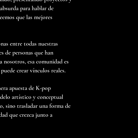
 absurda para hablar de
reemos que las mejores
nas entre todas nuestras
es de personas que han
a nosotros, esa comunidad es
puede crear vínculos reales.
mera apuesta de K-pop
elo artístico y conceptual
o, sino trasladar una forma de
idad que crezca junto a